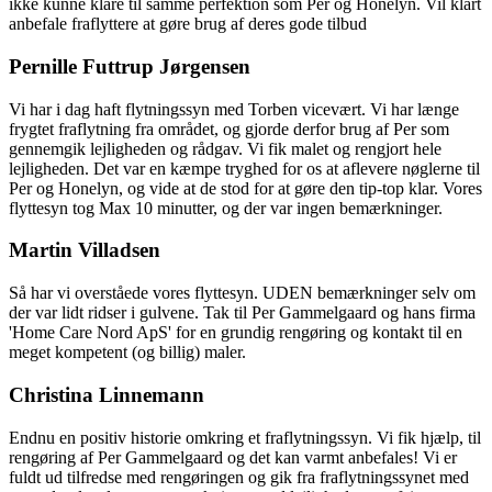
ikke kunne klare til samme perfektion som Per og Honelyn. Vil klart
anbefale fraflyttere at gøre brug af deres gode tilbud
Pernille Futtrup Jørgensen
Vi har i dag haft flytningssyn med Torben vicevært. Vi har længe
frygtet fraflytning fra området, og gjorde derfor brug af Per som
gennemgik lejligheden og rådgav. Vi fik malet og rengjort hele
lejligheden. Det var en kæmpe tryghed for os at aflevere nøglerne til
Per og Honelyn, og vide at de stod for at gøre den tip-top klar. Vores
flyttesyn tog Max 10 minutter, og der var ingen bemærkninger.
Martin Villadsen
Så har vi overståede vores flyttesyn. UDEN bemærkninger selv om
der var lidt ridser i gulvene. Tak til Per Gammelgaard og hans firma
'Home Care Nord ApS' for en grundig rengøring og kontakt til en
meget kompetent (og billig) maler.
Christina Linnemann
Endnu en positiv historie omkring et fraflytningssyn. Vi fik hjælp, til
rengøring af Per Gammelgaard og det kan varmt anbefales! Vi er
fuldt ud tilfredse med rengøringen og gik fra fraflytningssynet med